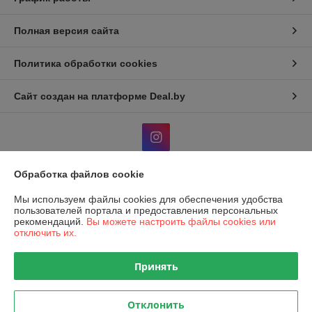
Полная версия сайта
Политика обработки cookies
Сайт создан на платформе Deal.by
Обработка файлов cookie
Информация для покупателя
Мы используем файлы cookies для обеспечения удобства
пользователей портала и предоставления персональных
Юридическое лицо:
ООО «Спрингхауз»
рекомендаций.
Вы можете настроить файлы cookies или
223049, Минский р-н, Щомыслицкий с/с, д. Малиновка, ул.
Центральная, д.1, оф. 4
отключить их.
Регистрационный номер ЕГР: 691775699
Принять
УНП: 691775699
Регистрационный орган: Минский райисполком
Отклонить