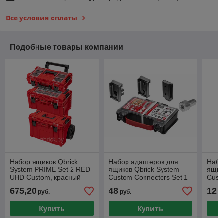
Все условия оплаты
Подобные товары компании
Набор ящиков Qbrick
Набор адаптеров для
Наб
System PRIME Set 2 RED
ящиков Qbrick System
ящи
UHD Custom, красный
Custom Connectors Set 1
Cus
675,20
48
12
руб.
руб.
Купить
Купить