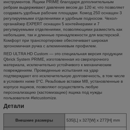
инструментов. Ящики PRIME благодаря дополнительным
ребрам выдерживают давление весом до 120 кг, что позволяет
создавать удобные рабочие площадки. Комод 250 оснащен 3
регулируемыми отделениями и удобным подносом. Чехол-
органайзер EXPERT оснащен 5 контейнерами и 7
регулируемыми отделениями, позволяющими разместить как
небольшие, так и длинные принадлежности для мастерской.
Комфорт при транспортировке обеспечивает широкая
эргономичная ручка с алюминиевым профилем.
RED ULTRA HD Custom — это специальная версия продукции
Qbrick System PRIME, изготовленная из сверхпрочного
материала, исключительно устойчивого к механическим
повреждениям. Проведенные испытания на удар
подтверждают его исключительную долговечность, в том числе
в условиях ниже 0°С. Резьбовые вставки М8, установленные в
корпусе ящиков, позволяют осуществлять любую
персонализацию (кастомизацию) ящика под нужды
пользователя #letcustomize.
Детали
Внешние размеры
535[L] x 327[W] x 277[H] mm