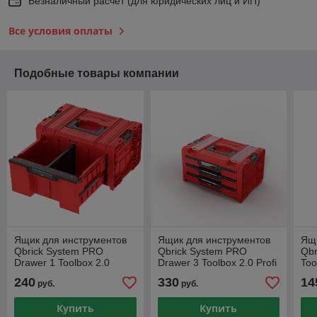
Безналичный расчет (для юридических лиц и ИП)
Все условия оплаты
Подобные товары компании
Ящик для инструментов
Ящик для инструментов
Ящи
Qbrick System PRO
Qbrick System PRO
Qbr
Drawer 1 Toolbox 2.0
Drawer 3 Toolbox 2.0 Profi
Too
Basic RED UHD Custom,
Expert RED UHD Custom,
UH
240
330
14
руб.
руб.
красный
красный
Купить
Купить